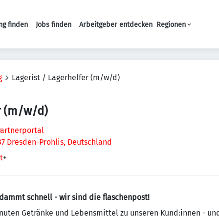
ng finden
Jobs finden
Arbeitgeber entdecken
Regionen
Haupt-Navigation
g
Lagerist / Lagerhelfer (m/w/d)
r (m/w/d)
artnerportal
7 Dresden-Prohlis, Deutschland
t
+
ammt schnell - wir sind die flaschenpost!
Minuten Getränke und Lebensmittel zu unseren Kund:innen - un