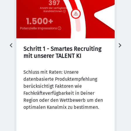
Schritt 1 - Smartes Recruiting 
S
mit unserer TALENT KI
D
Schluss mit Raten: Unsere
De
datenbasierte Produktempfehlung
re
al
berücksichtigt Faktoren wie
Be
nen
Fachkräfteverfügbarkeit in Deiner
ei
-
Region oder den Wettbewerb um den
zu
optimalen Kanalmix zu bestimmen.
.