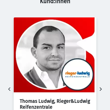
Kund:innen
Thomas Ludwig, Rieger&Ludwig 
E
Reifenzentrale
d