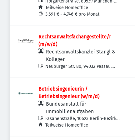
Hofgartenstraße, 80539 München-
Altstadt-Lehel, Deutschland
Teilweise Homeoffice
3.691 € - 4.746 € pro Monat
Rechtsanwaltsfachangestellte/r
(m/w/d)
Rechtsanwaltskanzlei Stangl &
Kollegen
Neuburger Str. 80, 94032 Passau,
Deutschland
Betriebsingenieurin /
Betriebsingenieur (w/m/d)
Bundesanstalt für
Immobilienaufgaben
Fasanenstraße, 10623 Berlin-Bezirk
Charlottenburg-Wilmersdorf,
Teilweise Homeoffice
Deutschland