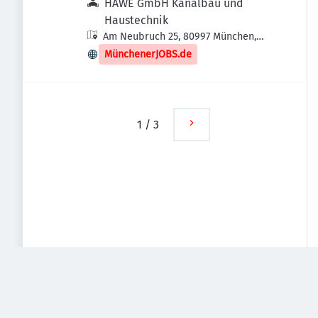
HAWE GmbH Kanalbau und
Haustechnik
Am Neubruch 25, 80997 München,
Deutschland
MünchenerJOBS.de
1
/
3