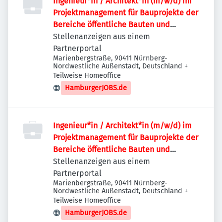
Ingenieur*in / Architekt*in (m/w/d) im
Projektmanagement für Bauprojekte der
Bereiche öffentliche Bauten und
Industriebauten / Infrastruktur
Stellenanzeigen aus einem
Partnerportal
Marienbergstraße, 90411 Nürnberg-
Nordwestliche Außenstadt, Deutschland
+
Teilweise Homeoffice
HamburgerJOBS.de
Ingenieur*in / Architekt*in (m/w/d) im
Projektmanagement für Bauprojekte der
Bereiche öffentliche Bauten und
Industriebauten / Infrastruktur
Stellenanzeigen aus einem
Partnerportal
Marienbergstraße, 90411 Nürnberg-
Nordwestliche Außenstadt, Deutschland
+
Teilweise Homeoffice
HamburgerJOBS.de