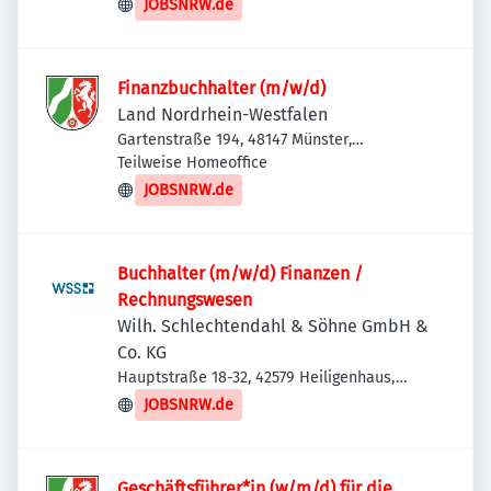
JOBSNRW.de
Finanzbuchhalter (m/w/d)
Land Nordrhein-Westfalen
Gartenstraße 194, 48147 Münster,
Deutschland
Teilweise Homeoffice
JOBSNRW.de
Buchhalter (m/w/d) Finanzen /
Rechnungswesen
Wilh. Schlechtendahl & Söhne GmbH &
Co. KG
Hauptstraße 18-32, 42579 Heiligenhaus,
Deutschland
JOBSNRW.de
Geschäftsführer*in (w/m/d) für die