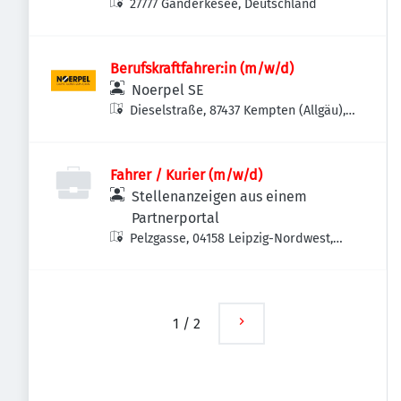
27777 Ganderkesee, Deutschland
Berufskraftfahrer:in (m/w/d)
Noerpel SE
Dieselstraße, 87437 Kempten (Allgäu),
Deutschland
Fahrer / Kurier (m/w/d)
Stellenanzeigen aus einem
Partnerportal
Pelzgasse, 04158 Leipzig-Nordwest,
Deutschland
1
/
2