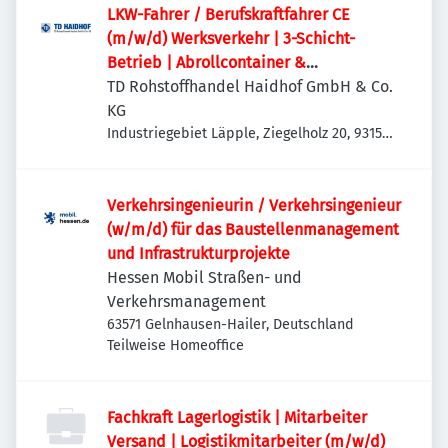
LKW-Fahrer / Berufskraftfahrer CE
(m/w/d) Werksverkehr | 3-Schicht-
Betrieb | Abrollcontainer &
Absetzmulden
TD Rohstoffhandel Haidhof GmbH & Co.
KG
Industriegebiet Läpple, Ziegelholz 20, 93158
Teublitz-Maxhütte, Deutschland
Verkehrsingenieurin / Verkehrsingenieur
(w/m/d) für das Baustellenmanagement
und Infrastrukturprojekte
Hessen Mobil Straßen- und
Verkehrsmanagement
63571 Gelnhausen-Hailer, Deutschland
Teilweise Homeoffice
Fachkraft Lagerlogistik | Mitarbeiter
Versand | Logistikmitarbeiter (m/w/d)