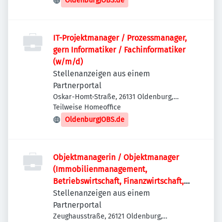
OldenburgJOBS.de
IT-Projektmanager / Prozessmanager,
gern Informatiker / Fachinformatiker
(w/m/d)
Stellenanzeigen aus einem
Partnerportal
Oskar-Homt-Straße, 26131 Oldenburg,
Deutschland
Teilweise Homeoffice
OldenburgJOBS.de
Objektmanagerin / Objektmanager
(Immobilienmanagement,
Betriebswirtschaft, Finanzwirtschaft,
Wirtschaftsrecht) (w/m/d)
Stellenanzeigen aus einem
Partnerportal
Zeughausstraße, 26121 Oldenburg,