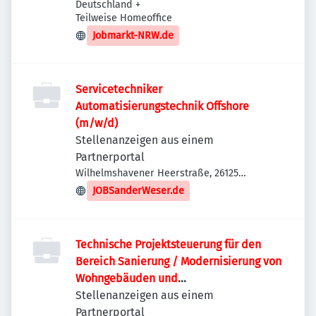
Deutschland
+
Teilweise Homeoffice
Jobmarkt-NRW.de
Servicetechniker
Automatisierungstechnik Offshore
(m/w/d)
Stellenanzeigen aus einem
Partnerportal
Wilhelmshavener Heerstraße, 26125
Oldenburg-Oldenburg(Oldenburg),
JOBSanderWeser.de
Deutschland
Technische Projektsteuerung für den
Bereich Sanierung / Modernisierung von
Wohngebäuden und
Quartiersentwicklung (m/w/d)
Stellenanzeigen aus einem
Partnerportal