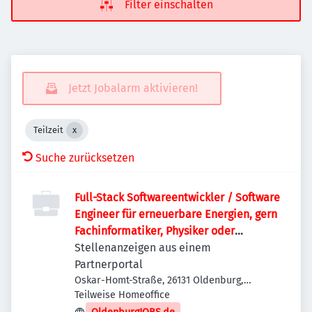
Filter einschalten
Jetzt Jobalarm aktivieren!
Teilzeit
Suche zurücksetzen
Full-Stack Softwareentwickler / Software
Engineer für erneuerbare Energien, gern
Fachinformatiker, Physiker oder
Quereinsteiger (w/m/d)
Stellenanzeigen aus einem
Partnerportal
Oskar-Homt-Straße, 26131 Oldenburg,
Deutschland
Teilweise Homeoffice