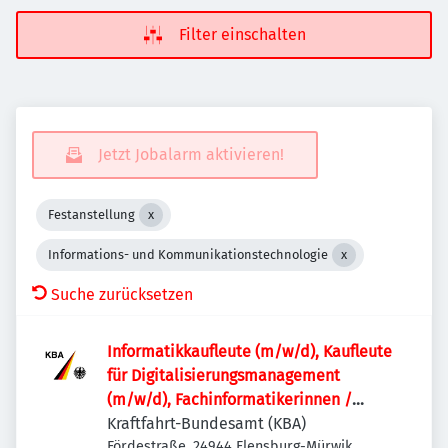
Filter einschalten
Jetzt Jobalarm aktivieren!
Festanstellung
Informations- und Kommunikationstechnologie
Suche zurücksetzen
Informatik­kaufleute (m/w/d), Kaufleute
für Digitalisierungs­management
(m/w/d), Fachinformatikerinnen /
Fachinformatiker (m/w/d) oder
Kraftfahrt-Bundesamt (KBA)
vergleichbare IT-Ausbildung für den IT-
Fördestraße, 24944 Flensburg-Mürwik,