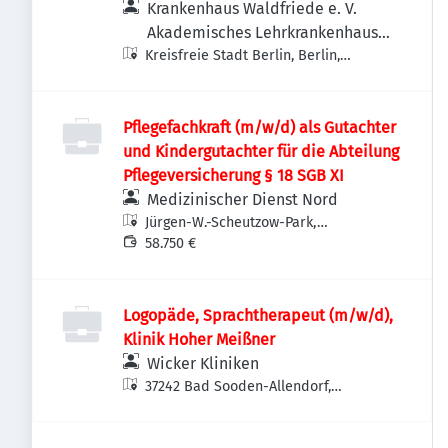
Krankenpfleger
Krankenhaus Waldfriede e. V.
Akademisches Lehrkrankenhaus
Kreisfreie Stadt Berlin, Berlin,
der Charité
Deutschland
Pflegefachkraft (m/w/d) als Gutachter
und Kindergutachter für die Abteilung
Pflegeversicherung § 18 SGB XI
Medizinischer Dienst Nord
Jürgen-W.-Scheutzow-Park,
Hammerbrookstraße 5, 20097
58.750 €
Hamburg, Deutschland
Logopäde, Sprachtherapeut (m/w/d),
Klinik Hoher Meißner
Wicker Kliniken
37242 Bad Sooden-Allendorf,
Deutschland