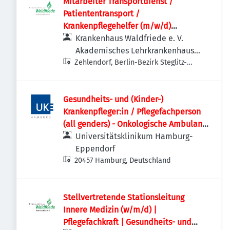
Mitarbeiter Transportdienst /
Patiententransport /
Krankenpflegehelfer (m/w/d)
Krankenhaus | Vollzeit / Teilzeit
Krankenhaus Waldfriede e. V.
möglich
Akademisches Lehrkrankenhaus
Zehlendorf, Berlin-Bezirk Steglitz-
der Charité
Zehlendorf, Deutschland
Gesundheits- und (Kinder-)
Krankenpfleger:in / Pflegefachperson
(all genders) - Onkologische Ambulanz
- C1B
Universitätsklinikum Hamburg-
Eppendorf
20457 Hamburg, Deutschland
Stellvertretende Stationsleitung
Innere Medizin (w/m/d) |
Pflegefachkraft | Gesundheits- und