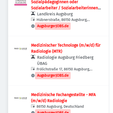
Sozialpädagoginnen oder
Sozialarbeiter / Sozialarbeiterinnen
(m/w/d) Sozialer Dienst
Landkreis Augsburg
Hübnerstraße, 86150 Augsburg,
Deutschland
AugsburgerJOBS.de
Medizinischer Technologe (m/w/d) für
Radiologie (MTR)
Radiologie Augsburg Friedberg
ÜBAG
Frölichstraße 17, 86150 Augsburg,
Deutschland
AugsburgerJOBS.de
Medizinische Fachangestellte - MFA
(m/w/d) Radiologie
86150 Augsburg, Deutschland
AugsburgerJOBS.de