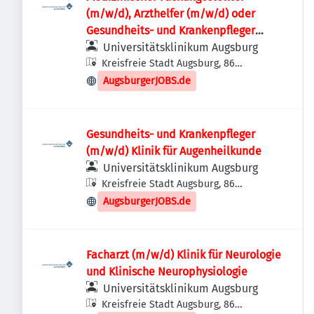
(m/w/d), Arzthelfer (m/w/d) oder
Gesundheits- und Krankenpfleger
(m/w/d) Chirurgische Ambulanz und
Universitätsklinikum Augsburg
Aufnahmeeinheit - Gefäßchirurgie
Kreisfreie Stadt Augsburg, 86
Augsburg, Deutschland
AugsburgerJOBS.de
Gesundheits- und Krankenpfleger
(m/w/d) Klinik für Augenheilkunde
Universitätsklinikum Augsburg
Kreisfreie Stadt Augsburg, 86
Augsburg, Deutschland
AugsburgerJOBS.de
Facharzt (m/w/d) Klinik für Neurologie
und Klinische Neurophysiologie
Universitätsklinikum Augsburg
Kreisfreie Stadt Augsburg, 86