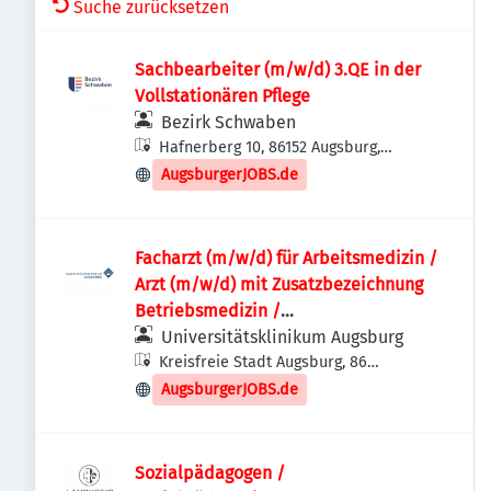
Suche zurücksetzen
Sachbearbeiter (m/w/d) 3.QE in der
Vollstationären Pflege
Bezirk Schwaben
Hafnerberg 10, 86152 Augsburg,
Deutschland
AugsburgerJOBS.de
Facharzt (m/w/d) für Arbeitsmedizin /
Arzt (m/w/d) mit Zusatzbezeichnung
Betriebsmedizin /
Weiterbildungsassistent (m/w/d)
Universitätsklinikum Augsburg
Facharzt für Arbeitsmedizin
Kreisfreie Stadt Augsburg, 86
Augsburg, Deutschland
AugsburgerJOBS.de
Sozialpädagogen /