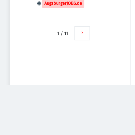
Augsburg, Deutschland
AugsburgerJOBS.de
1
/
11