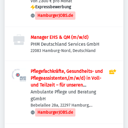
Deutschland
Von 2.800 € pro Monat
Expressbewerbung
HamburgerJOBS.de
Manager EHS & QM (m/w/d)
PHM Deutschland Services GmbH
22083 Hamburg-Nord, Deutschland
Pflegefachkräfte, Gesundheits- und
Pflegeassistenten,(m/w/d) in Voll-
und Teilzeit – für unseren
ambulanten Pflegedienst in
Ambulante Pflege und Beratung
Alsterdorf
gGmbH
Bebelallee 28a, 22297 Hamburg,
Deutschland
HamburgerJOBS.de