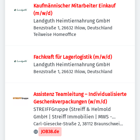
Kaufmännischer Mitarbeiter Einkauf
(m/w/d)
Landguth Heimtiernahrung GmbH
Benzstraße 1, 26632 Ihlow, Deutschland
Teilweise Homeoffice
Fachkraft für Lagerlogistik (m/w/d)
Landguth Heimtiernahrung GmbH
Benzstraße 1, 26632 Ihlow, Deutschland
Assistenz Teamleitung – Individualisierte
Geschenkverpackungen (w/m/d)
STREIFFGruppe (Streiff & Helmold
GmbH | Streiff Immobilien | MWS -
Mechanische Werkstatt Streiff GmbH &
Carl-Giesecke-Straße 2, 38112 Braunschweig,
Deutschland
Co. KG)
JOB38.de