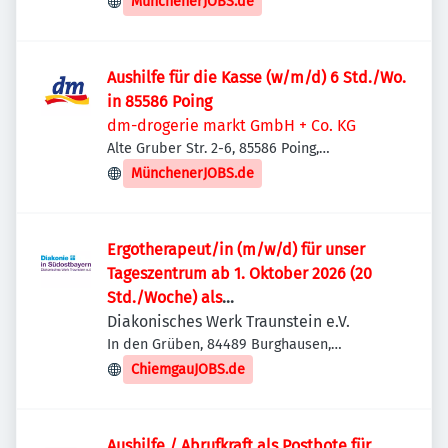
MünchenerJOBS.de
Aushilfe für die Kasse (w/m/d) 6 Std./Wo.
in 85586 Poing
dm-drogerie markt GmbH + Co. KG
Alte Gruber Str. 2-6, 85586 Poing,
Deutschland
MünchenerJOBS.de
Ergotherapeut/in (m/w/d) für unser
Tageszentrum ab 1. Oktober 2026 (20
Std./Woche) als
Schwangerschaftsvertretung –
Diakonisches Werk Traunstein e.V.
Burghausen
In den Grüben, 84489 Burghausen,
Deutschland
ChiemgauJOBS.de
Aushilfe / Abrufkraft als Postbote für