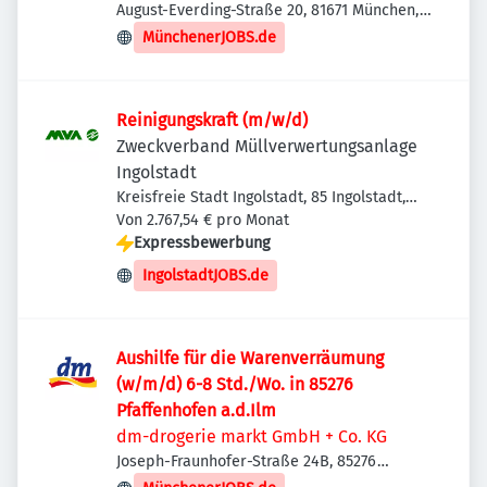
August-Everding-Straße 20, 81671 München,
Deutschland
MünchenerJOBS.de
Reinigungskraft (m/w/d)
Zweckverband Müllverwertungsanlage
Ingolstadt
Kreisfreie Stadt Ingolstadt, 85 Ingolstadt,
Deutschland
Von 2.767,54 € pro Monat
Expressbewerbung
IngolstadtJOBS.de
Aushilfe für die Warenverräumung
(w/m/d) 6-8 Std./Wo. in 85276
Pfaffenhofen a.d.Ilm
dm-drogerie markt GmbH + Co. KG
Joseph-Fraunhofer-Straße 24B, 85276
Pfaffenhofen an der Ilm, Deutschland