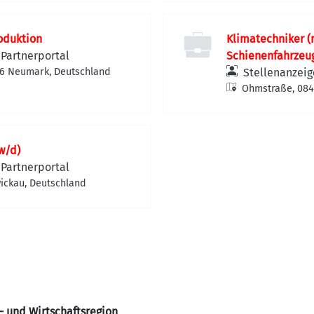
roduktion
Klimatechniker (
Partnerportal
Schienenfahrzeu
96 Neumark, Deutschland
Stellenanzeig
Ohmstraße, 084
w/d)
Partnerportal
wickau, Deutschland
l- und Wirtschaftsregion