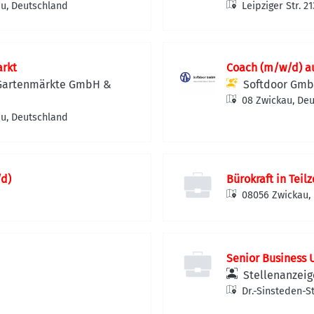
kau, Deutschland
Leipziger Str. 
arkt
Coach (m/w/d) au
 Gartenmärkte GmbH &
Softdoor Gm
08 Zwickau, De
kau, Deutschland
/d)
Bürokraft in Teil
08056 Zwickau,
Senior Business 
Stellenanzeig
Dr.-Sinsteden-S