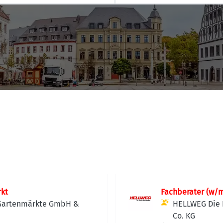
rkt
Fachberater (w/
 Gartenmärkte GmbH &
HELLWEG Die 
Co. KG