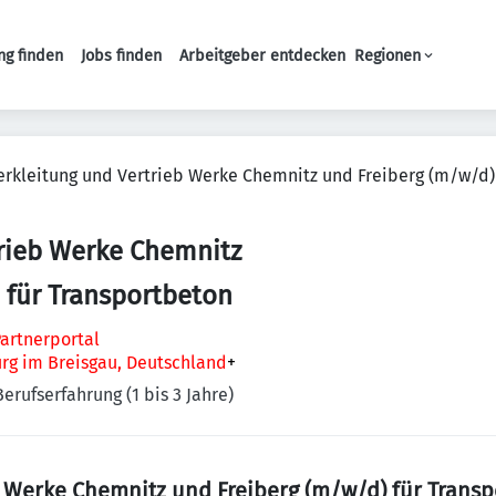
ng finden
Jobs finden
Arbeitgeber entdecken
Regionen
Haupt-Navigation
rkleitung und Vertrieb Werke Chemnitz und Freiberg (m/w/d)
rieb Werke Chemnitz
 für Transportbeton
artnerportal
urg im Breisgau, Deutschland
+
Berufserfahrung (1 bis 3 Jahre)
 Werke Chemnitz und Freiberg (m/w/d) für Trans