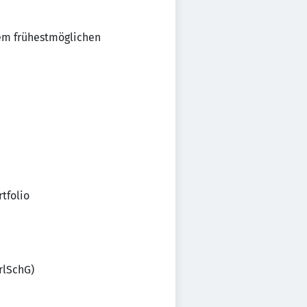
rem frühestmöglichen
tfolio
rlSchG)