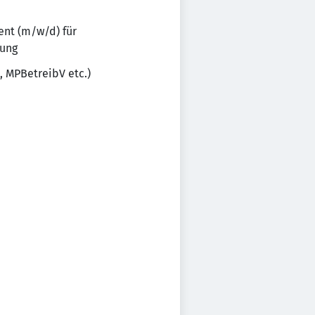
ent (m/w/d) für
dung
, MPBetreibV etc.)