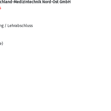
tschland-Medizintechnik Nord-Ost GmbH
s
ng / Lehrabschluss
e)