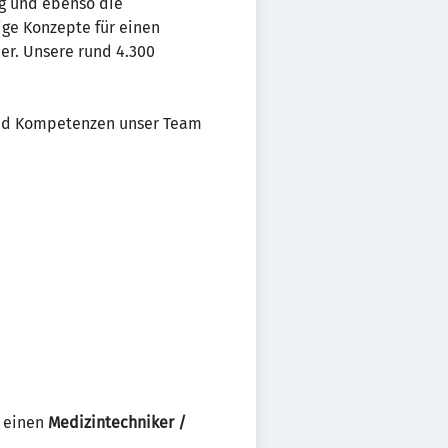
ng und ebenso die
ige Konzepte für einen
her. Unsere rund 4.300
 und Kompetenzen unser Team
t einen
Medizintechniker /