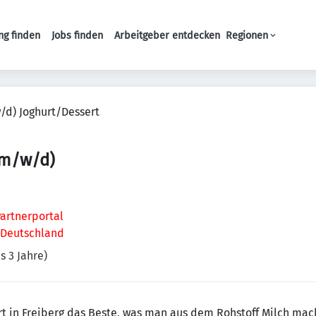
ng finden
Jobs finden
Arbeitgeber entdecken
Regionen
Haupt-Navigation
d) Joghurt/Dessert
(m/w/d)
artnerportal
, Deutschland
s 3 Jahre)
t in Freiberg das Beste, was man aus dem Rohstoff Milch ma