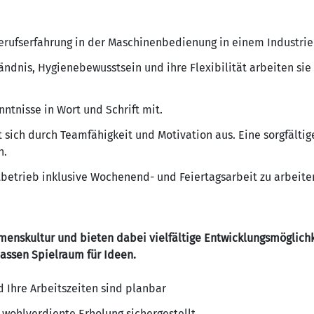
 Berufserfahrung in der Maschinenbedienung in einem Indust
ändnis, Hygienebewusstsein und ihre Flexibilität arbeiten sie 
ntnisse in Wort und Schrift mit.
t sich durch Teamfähigkeit und Motivation aus. Eine sorgfälti
h.
tbetrieb inklusive Wochenend- und Feiertagsarbeit zu arbeite
menskultur und bieten dabei vielfältige Entwicklungsmöglich
lassen Spielraum für Ideen.
nd Ihre Arbeitszeiten sind planbar
e wohlverdiente Erholung sichergestellt