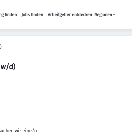
ng finden
Jobs finden
Arbeitgeber entdecken
Regionen
Haupt-Navigation
)
/w/d)
suchen wir eine/n