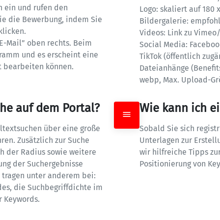
 ein und rufen den 
Logo: skaliert auf 180 
e die Bewerbung, indem Sie 
Bildergalerie: empfohl
licken.

Videos: Link zu Vimeo/Y
E-Mail” oben rechts. Beim 
Social Media: Facebook,
gramm und es erscheint eine 
TikTok (öffentlich zugän
it bearbeiten können.
Dateianhänge (Benefits,
webp, Max. Upload-Gr
che auf dem Portal?
Wie kann ich e
ltextsuchen über eine große 
Sobald Sie sich registr
en. Zusätzlich zur Suche 
Unterlagen zur Erstell
 der Radius sowie weitere 
wir hilfreiche Tipps zu
rung der Suchergebnisse 
Positionierung von Key
 tragen unter anderem bei: 
es, die Suchbegriffdichte im 
r Keywords.