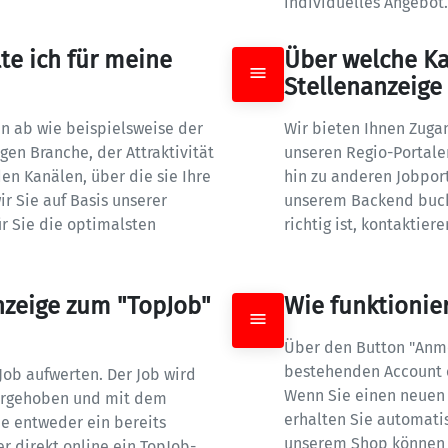
individuelles Angebot.
e ich für meine 
Über welche Ka
Stellenanzeige
n ab wie beispielsweise der 
Wir bieten Ihnen Zugan
en Branche, der Attraktivität 
unseren Regio-Portale
n Kanälen, über die sie Ihre 
hin zu anderen Jobport
 Sie auf Basis unserer 
unserem Backend buche
r Sie die optimalsten 
richtig ist, kontaktier
nzeige zum "TopJob" 
Wie funktionier
Über den Button "Anme
bestehenden Account e
ob aufwerten. Der Job wird 
Wenn Sie einen neuen 
orgehoben und mit dem 
erhalten Sie automatis
e entweder ein bereits 
unserem Shop können S
 direkt online ein TopJob-