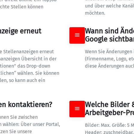
und über welche Kanäle
chte Stellen können 
möchten.
zeige erneut 
Wann sind Ände
Google sichtba
 Stellenanzeigen erneut 
Wenn Sie Änderungen 
nanzeigen Übersicht in der 
(Firmenname, Logo, etc
ptionen” das Drop-down 
diese Änderungen auch
lichen“ wählen. Sie können 
en, so kann auch ein 
en kontaktieren?
Welche Bilder 
Arbeitgeber-Pro
nnen Sie zwischen 
ählen: Über unser Portal, 
Bilder: Max. Größe: 5 MB
zen Sie unsere 
Header: zuschneidbar, 